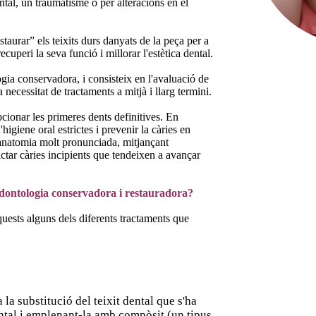
dental, un traumatisme o per alteracions en el
estaurar” els teixits durs danyats de la peça per a
cuperi la seva funció i millorar l'estètica dental.
gia conservadora, i consisteix en l'avaluació de
a necessitat de tractaments a mitjà i llarg termini.
ionar les primeres dents definitives. En
higiene oral estrictes i prevenir la càries en
anatomia molt pronunciada, mitjançant
actar càries incipients que tendeixen a avançar
odontologia conservadora i restauradora?
quests alguns dels diferents tractaments que
 la substitució del teixit dental que s'ha
dental i emplenant-la amb compòsit (un tipus