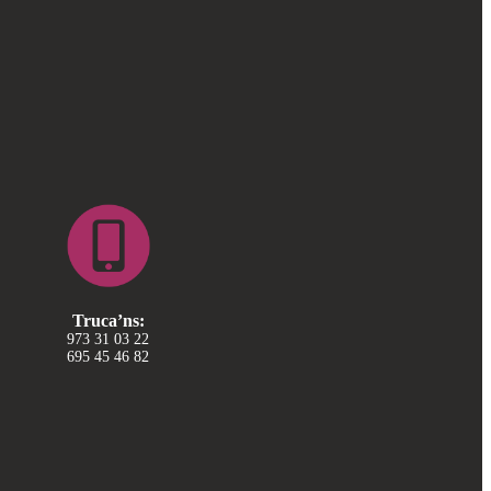
Truca’ns:
973 31 03 22
695 45 46 82