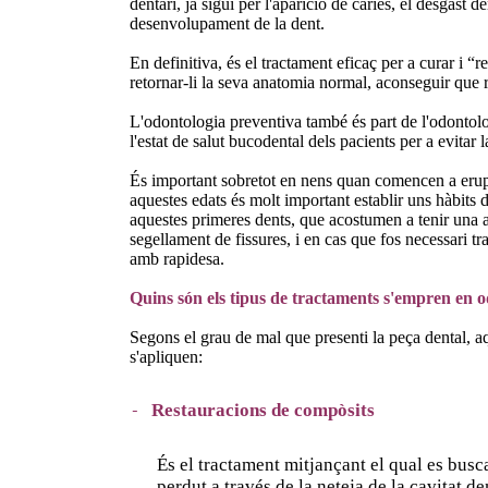
dentari, ja sigui per l'aparició de càries, el desgast 
desenvolupament de la dent.
En definitiva, és el tractament eficaç per a curar i “r
retornar-li la seva anatomia normal, aconseguir que re
L'odontologia preventiva també és part de l'odontolo
l'estat de salut bucodental dels pacients per a evitar l
És important sobretot en nens quan comencen a erupc
aquestes edats és molt important establir uns hàbits d'
aquestes primeres dents, que acostumen a tenir una 
segellament de fissures, i en cas que fos necessari tr
amb rapidesa.
Quins són els tipus de tractaments s'empren en 
Segons el grau de mal que presenti la peça dental, a
s'apliquen:
Restauracions de compòsits
És el tractament mitjançant el qual es busca
perdut a través de la neteja de la cavitat 