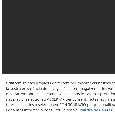
Utilitzem galetes pròpies i de tercers per millorar els nostres s
la vostra experiència de navegació, per emmagatzemar les vost
mostrar-vos anuncis personalitzats segons les vostres preferènc
navegació. Seleccioneu ACCEPTAR per consentir totes les galet
totes les galetes o seleccioneu CONFIGURACIÓ per personalitzar
Per a més informació, consulteu la nostra:
Política de Galetes