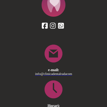
e-mail:
info@clinicadentalradacom
Horari: