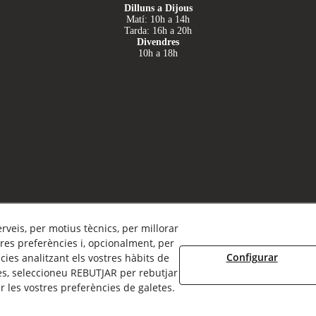
Dilluns a Dijous
Matí: 10h a 14h
Tarda: 16h a 20h
Divendres
10h a 18h
erveis, per motius tècnics, per millorar
res preferències i, opcionalment, per
Configurar
ies analitzant els vostres hàbits de
Avís Legal
Política de Privacitat
Política Cookies
es, seleccioneu REBUTJAR per rebutjar
 les vostres preferències de galetes.
© 08/2026 Clínica Dental Rada - Tots els drets reservats.