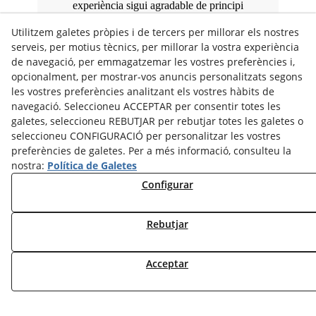
experiència sigui agradable de principi
a fi.
Utilitzem galetes pròpies i de tercers per millorar els nostres
serveis, per motius tècnics, per millorar la vostra experiència
de navegació, per emmagatzemar les vostres preferències i,
opcionalment, per mostrar-vos anuncis personalitzats segons
les vostres preferències analitzant els vostres hàbits de
navegació. Seleccioneu ACCEPTAR per consentir totes les
galetes, seleccioneu REBUTJAR per rebutjar totes les galetes o
seleccioneu CONFIGURACIÓ per personalitzar les vostres
preferències de galetes. Per a més informació, consulteu la
nostra:
Política de Galetes
Configurar
Estàs en les
Rebutjar
millors mans
Acceptar
L'atenció
personalitzada que
mereixes